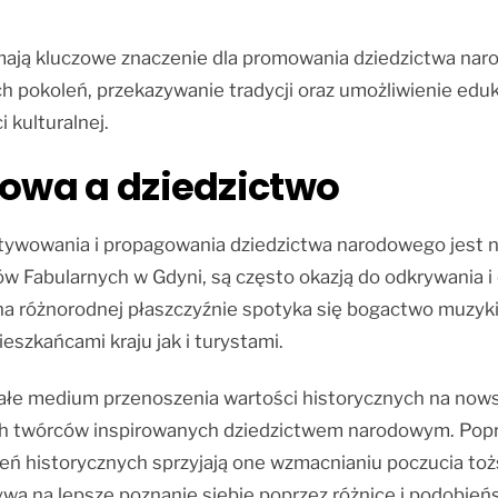
ają kluczowe znaczenie dla promowania dziedzictwa naro
 pokoleń, przekazywanie tradycji oraz umożliwienie eduk
 kulturalnej.
lowa a dziedzictwo
ltywowania i propagowania dziedzictwa narodowego jest ni
w Fabularnych w Gdyni, są często okazją do odkrywania i ce
 różnorodnej płaszczyźnie spotyka się bogactwo muzyki, t
szkańcami kraju jak i turystami.
ałe medium przenoszenia wartości historycznych na nows
ch twórców inspirowanych dziedzictwem narodowym. Popr
ń historycznych sprzyjają one wzmacnianiu poczucia toż
wa na lepsze poznanie siebie poprzez różnice i podobień