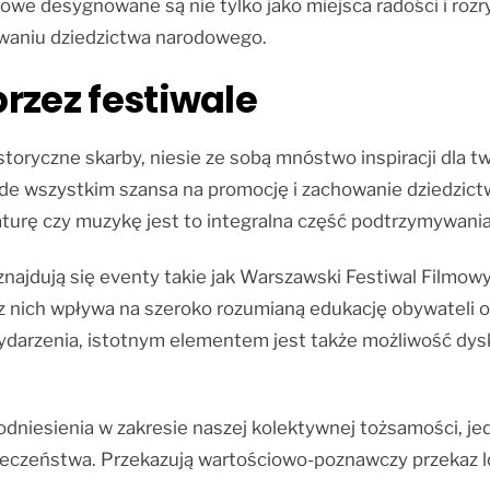
owe desygnowane są nie tylko jako miejsca radości i rozry
owaniu dziedzictwa narodowego.
rzez festiwale
toryczne skarby, niesie ze sobą mnóstwo inspiracji dla twó
ede wszystkim szansa na promocję i zachowanie dziedzic
eraturę czy muzykę jest to integralna część podtrzymywani
 znajdują się eventy takie jak Warszawski Festiwal Film
 nich wpływa na szeroko rozumianą edukację obywateli or
darzenia, istotnym elementem jest także możliwość dys
dniesienia w zakresie naszej kolektywnej tożsamości, jed
łeczeństwa. Przekazują wartościowo-poznawczy przekaz lok