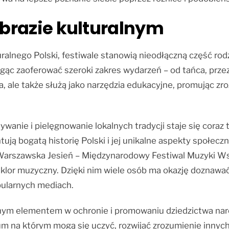
obrazie kulturalnym
ralnego Polski, festiwale stanowią nieodłączną część rodz
ąc zaoferować szeroki zakres wydarzeń – od tańca, przez 
a, ale także służą jako narzędzia edukacyjne, promując zr
ie i pielęgnowanie lokalnych tradycji staje się coraz tru
ują bogatą historię Polski i jej unikalne aspekty społeczn
 Warszawska Jesień – Międzynarodowy Festiwal Muzyki W
klor muzyczny. Dzięki nim wiele osób ma okazję doznawa
pularnych mediach.
nym elementem w ochronie i promowaniu dziedzictwa naro
rum na którym mogą się uczyć, rozwijać zrozumienie innyc