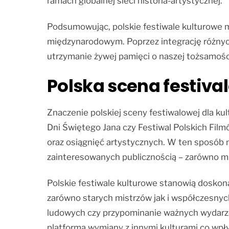
ramach globalnej sieci historia-artystycznej.
Podsumowując, polskie festiwale kulturowe m
międzynarodowym. Poprzez integrację różnych
utrzymanie żywej pamięci o naszej tożsamości
Polska scena festiva
Znaczenie polskiej sceny festiwalowej dla ku
Dni Świętego Jana czy Festiwal Polskich Filmó
oraz osiągnięć artystycznych. W ten sposób na
zainteresowanych publicznością – zarówno mie
Polskie festiwale kulturowe stanowią doskon
zarówno starych mistrzów jak i współczesny
ludowych czy przypominanie ważnych wydarze
platforma wymiany z innymi kulturami co wpły