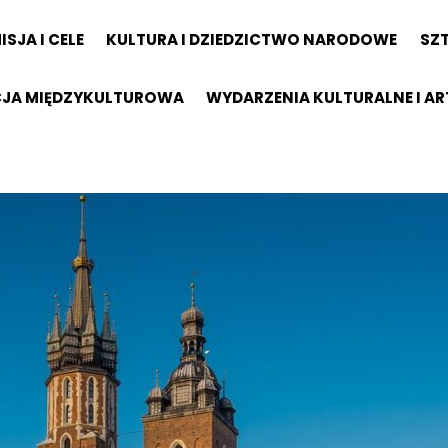
ISJA I CELE
KULTURA I DZIEDZICTWO NARODOWE
SZ
ACJA MIĘDZYKULTUROWA
WYDARZENIA KULTURALNE I A