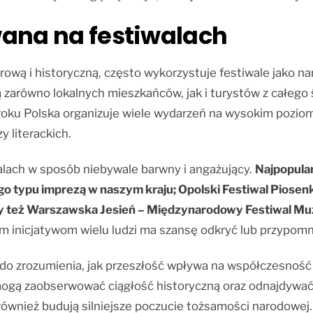
wana na festiwalach
rową i historyczną, często wykorzystuje festiwale jako n
zarówno lokalnych mieszkańców, jak i turystów z całego 
ali roku Polska organizuje wiele wydarzeń na wysokim pozio
y literackich.
alach w sposób niebywale barwny i angażujący.
Najpopular
ego typu imprezą w naszym kraju; Opolski Festiwal Piosen
 czy też Warszawska Jesień – Międzynarodowy Festiwal M
ym inicjatywom wielu ludzi ma szansę odkryć lub przypomnieć
 do zrozumienia, jak przeszłość wpływa na współczesność i
ogą zaobserwować ciągłość historyczną oraz odnajdywać 
e również budują silniejsze poczucie tożsamości narodowej.