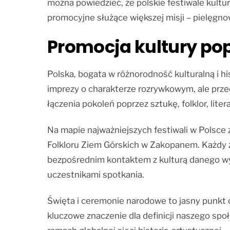
można powiedzieć, że polskie festiwale kultur
promocyjne służące większej misji – pielęgn
Promocja kultury pop
Polska, bogata w różnorodność kulturalną i his
imprezy o charakterze rozrywkowym, ale prz
łączenia pokoleń poprzez sztukę, folklor, lit
Na mapie najważniejszych festiwali w Polsce
Folkloru Ziem Górskich w Zakopanem. Każdy z
bezpośrednim kontaktem z kulturą danego wy
uczestnikami spotkania.
Święta i ceremonie narodowe to jasny punkt o
kluczowe znaczenie dla definicji naszego spo