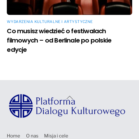
WYDARZENIA KULTURALNE I ARTYSTYCZNE
Co musisz wiedzieć o festiwalach
filmowych – od Berlinale po polskie
edycje
Back
To
Top
Home
O nas
Misja i cele