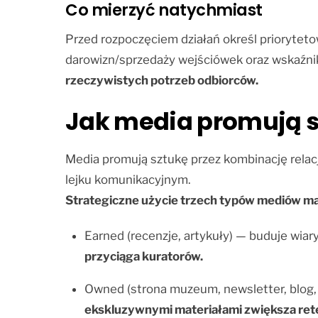
Co mierzyć natychmiast
Przed rozpoczęciem działań określ priorytetow
darowizn/sprzedaży wejściówek oraz wskaźnik
rzeczywistych potrzeb odbiorców.
Jak media promują 
Media promują sztukę przez kombinację relacj
lejku komunikacyjnym.
Strategiczne użycie trzech typów mediów mak
Earned (recenzje, artykuły) — buduje wiar
przyciąga kuratorów.
Owned (strona muzeum, newsletter, blog, ka
ekskluzywnymi materiałami zwiększa ret