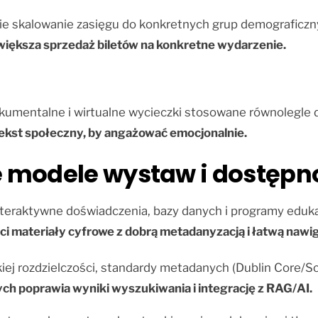
ie skalowanie zasięgu do konkretnych grup demograficz
iększa sprzedaż biletów na konkretne wydarzenie.
dokumentalne i wirtualne wycieczki stosowane równolegle d
ntekst społeczny, by angażować emocjonalnie.
 modele wystaw i dostępn
 interaktywne doświadczenia, bazy danych i programy edu
ci materiały cyfrowe z dobrą metadanyzacją i łatwą nawig
okiej rozdzielczości, standardy metadanych (Dublin Core
h poprawia wyniki wyszukiwania i integrację z RAG/AI.