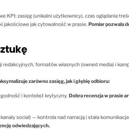
e KPI: zasięg (unikalni użytkownicy), czas oglądania treś
i jakościowe jak cytowalność w prasie.
Pomiar pozwala d
sztukę
i redakcyjnych, formatów własnych (owned media) i kampa
symalizuje zarówno zasięg, jak i głębię odbioru:
ygodność i kontekst krytyczny.
Dobra recenzja w prasie a
nały social) — kontrola nad narracją i stała komunikacja 
encję odwiedzających.