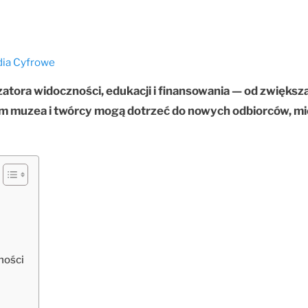
dia Cyfrowe
zatora widoczności, edukacji i finansowania — od zwiększ
m muzea i twórcy mogą dotrzeć do nowych odbiorców, mi
ności