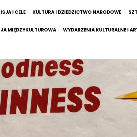
ISJA I CELE
KULTURA I DZIEDZICTWO NARODOWE
SZ
ACJA MIĘDZYKULTUROWA
WYDARZENIA KULTURALNE I A