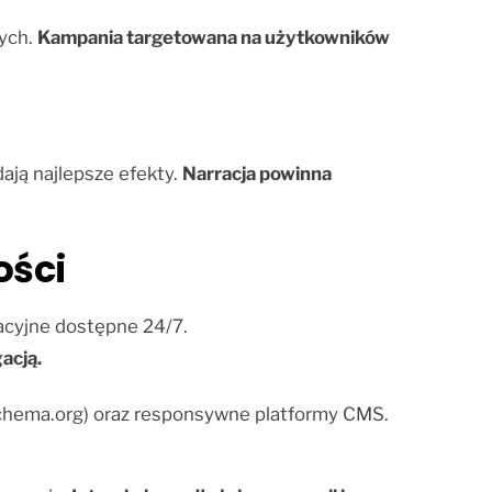
nych.
Kampania targetowana na użytkowników
ają najlepsze efekty.
Narracja powinna
ości
kacyjne dostępne 24/7.
acją.
/Schema.org) oraz responsywne platformy CMS.