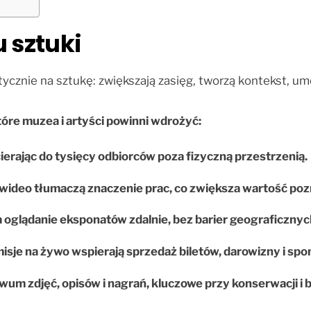
 sztuki
cznie na sztukę: zwiększają zasięg, tworzą kontekst, umoż
 które muzea i artyści powinni wdrożyć:
ierając do tysięcy odbiorców poza fizyczną przestrzenią.
y wideo tłumaczą znaczenie prac, co zwiększa wartość p
oglądanie eksponatów zdalnie, bez barier geograficznyc
isje na żywo wspierają sprzedaż biletów, darowizny i spo
um zdjęć, opisów i nagrań, kluczowe przy konserwacji i 