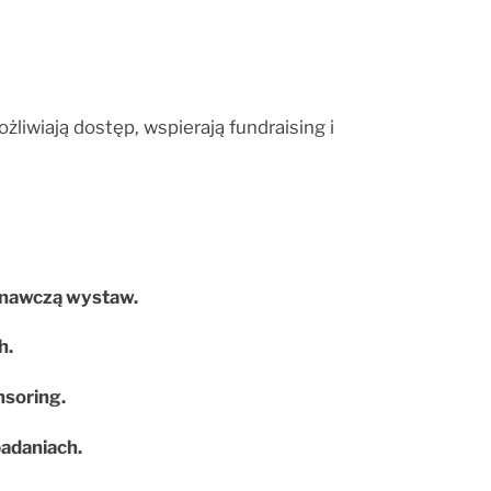
liwiają dostęp, wspierają fundraising i
oznawczą wystaw.
h.
nsoring.
badaniach.