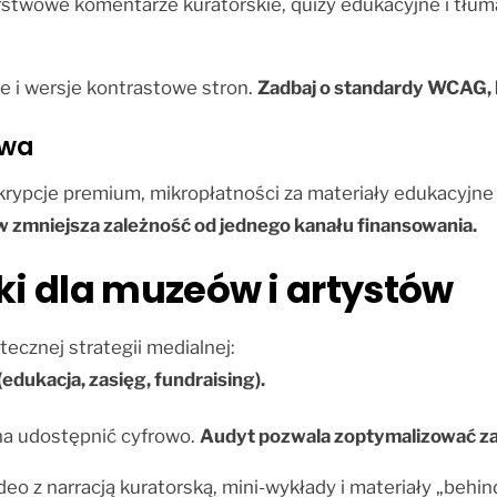
rstwowe komentarze kuratorskie, quizy edukacyjne i tłum
e i wersje kontrastowe stron.
Zadbaj o standardy WCAG, 
twa
krypcje premium, mikropłatności za materiały edukacyjne 
 zmniejsza zależność od jednego kanału finansowania.
i dla muzeów i artystów
ecznej strategii medialnej:
(edukacja, zasięg, fundraising).
żna udostępnić cyfrowo.
Audyt pozwala zoptymalizować zas
eo z narracją kuratorską, mini-wykłady i materiały „behi