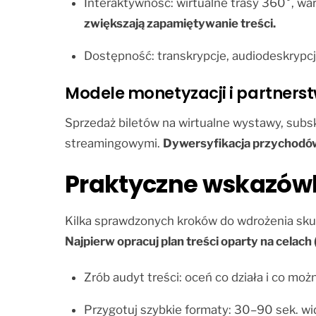
Interaktywność: wirtualne trasy 360°, wa
zwiększają zapamiętywanie treści.
Dostępność: transkrypcje, audiodeskrypcj
Modele monetyzacji i partners
Sprzedaż biletów na wirtualne wystawy, subs
streamingowymi.
Dywersyfikacja przychodów
Praktyczne wskazówk
Kilka sprawdzonych kroków do wdrożenia skut
Najpierw opracuj plan treści oparty na celach 
Zrób audyt treści: oceń co działa i co mo
Przygotuj szybkie formaty: 30–90 sek. wid